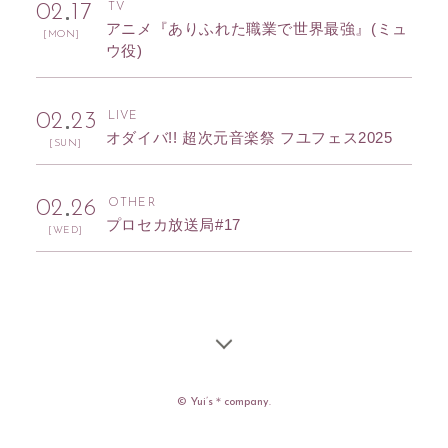
02
17
TV
アニメ『ありふれた職業で世界最強』(ミュ
[MON]
ウ役)
02
23
LIVE
オダイバ!! 超次元音楽祭 フユフェス2025
[SUN]
入社
出社
02
26
OTHER
プロセカ放送局#17
[WED]
MOVIE
PHOTO
RADIO
Q&A「教えてゆい
社長」
YUI'S BLOG
SHANAIHOU
MAIL&BIRTHDAY
MAIL
© Yui’s＊company.