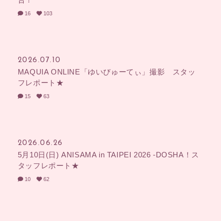
16
103
2026.07.10
MAQUIA ONLINE「ゆいびゅーてぃ」撮影 スタッ
フレポート★
入社
出社
15
63
MOVIE
PHOTO
RADIO
Q&A「教えてゆい
2026.06.26
社長」
5月10日(日) ANISAMA in TAIPEI 2026 -DOSHA！ス
タッフレポート★
YUI'S BLOG
SHANAIHOU
10
62
MAIL&BIRTHDAY
MAIL