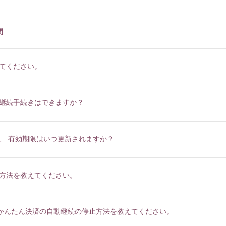
問
てください。
入社
出
MOVIE
継続手続きはできますか？
PHOTO
、 有効期限はいつ更新されますか？
RADIO
Q&A「
方法を教えてください。
YUI'S BL
uかんたん決済の自動継続の停止方法を教えてください。
SHANAIH