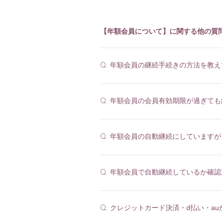
【年額会員について】に関する他の質
年額会員の継続手続きの方法を教え
Q.
HOME
年額会員の会員有効期限が過ぎても
Q.
NEWS
SCHEDULE
年額会員の自動継続にしていますが
Q.
PROFILE
DISCOGRAPHY
年額会員で自動継続しているか確認
Q.
LINK
クレジットカード決済・d払い・a
STORE
Q.