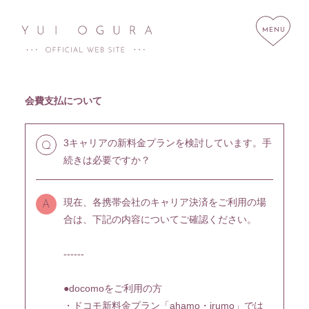
会費支払について
3キャリアの新料金プランを検討しています。手
Q
HOME
NEWS
続きは必要ですか？
SCHEDULE
PROFILE
DISCOGRAPHY
LINK
現在、各携帯会社のキャリア決済をご利用の場
A
合は、下記の内容についてご確認ください。
STORE
CONTACT
------
●docomoをご利用の方
・ドコモ新料金プラン「ahamo・irumo」では