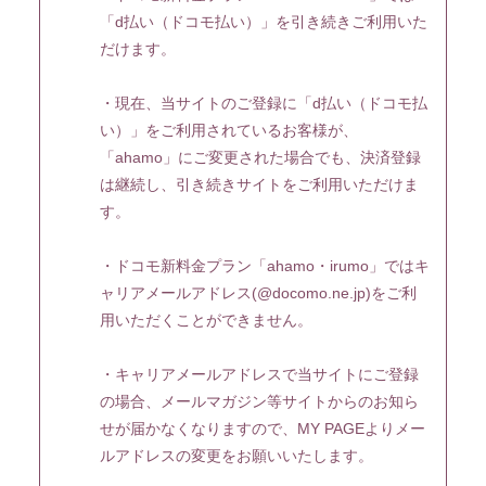
「d払い（ドコモ払い）」を引き続きご利用いた
だけます。
・現在、当サイトのご登録に「d払い（ドコモ払
い）」をご利用されているお客様が、
「ahamo」にご変更された場合でも、決済登録
は継続し、引き続きサイトをご利用いただけま
入社
出社
す。
MOVIE
PHOTO
・ドコモ新料金プラン「ahamo・irumo」ではキ
ャリアメールアドレス(@docomo.ne.jp)をご利
RADIO
Q&A「教えてゆい
用いただくことができません。
社長」
YUI'S BLOG
SHANAIHOU
・キャリアメールアドレスで当サイトにご登録
の場合、メールマガジン等サイトからのお知ら
MAIL&BIRTHDAY
せが届かなくなりますので、MY PAGEよりメー
MAIL
ルアドレスの変更をお願いいたします。