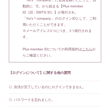
「Yui's＊company.」に会員登録いただくと、自
動的に「E」から始まる【Plus member
ID（旧：EMTG ID）】が発行され、
「Yui's＊company.」のログインIDとして、ご利
用いただくことができます。
※メールアドレス1つにつき、1つ発行されま
す。
入社
出社
Plus member IDについての利用規約は
こちら
か
らご確認ください。
MOVIE
PHOTO
RADIO
Q&A「教えてゆい
【ログインについて】に関する他の質問
社長」
YUI'S BLOG
SHANAIHOU
決済が完了しているのにログインできません。
Q.
MAIL&BIRTHDAY
MAIL
パスワードを忘れました。
Q.