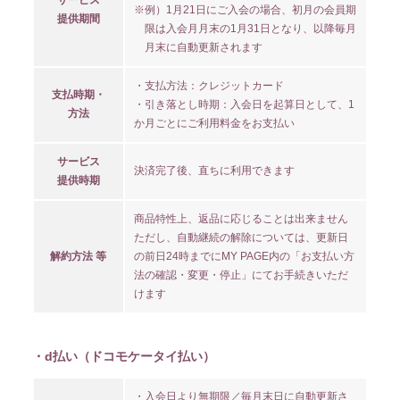
サービス
※例）1月21日にご入会の場合、初月の会員期
提供期間
限は入会月月末の1月31日となり、以降毎月
月末に自動更新されます
・支払方法：クレジットカード
支払時期・
・引き落とし時期：入会日を起算日として、1
方法
か月ごとにご利用料金をお支払い
サービス
決済完了後、直ちに利用できます
提供時期
商品特性上、返品に応じることは出来ません
ただし、自動継続の解除については、更新日
解約方法 等
の前日24時までにMY PAGE内の「お支払い方
法の確認・変更・停止」にてお手続きいただ
けます
・d払い（ドコモケータイ払い）
・入会日より無期限／毎月末日に自動更新さ