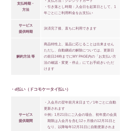
・支払方法：クレジットカード
支払時期・
・引き落とし時期：入会日を起算日として、1
方法
年ごとにご利用料金をお支払い
サービス
決済完了後、直ちに利用できます
提供時期
商品特性上、返品に応じることは出来ません
入社
出社
ただし、自動継続の解除については、更新日
解約方法 等
の前日24時までにMY PAGE内の「お支払い方
法の確認・変更・停止」にてお手続きいただ
MOVIE
PHOTO
けます
RADIO
Q&A「教えてゆい
社長」
・d払い（ドコモケータイ払い）
YUI'S BLOG
SHANAIHOU
・入会月の翌年前月末日まで／1年ごとに自動
更新されます
MAIL&BIRTHDAY
サービス
※例）1月21日にご入会の場合、初年度の会員
MAIL
提供期間
期限は入会月を含む12ヶ月後の12月31日と
なり、以降毎年12月31日に自動更新されま