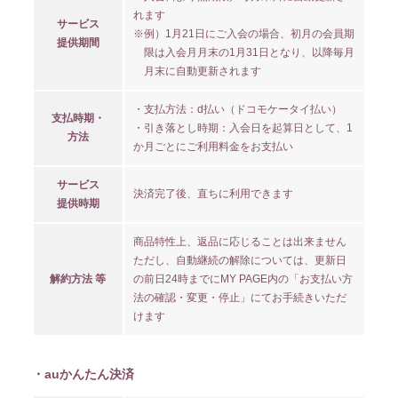
れます
サービス
※例）1月21日にご入会の場合、初月の会員期
提供期間
限は入会月月末の1月31日となり、以降毎月
月末に自動更新されます
・支払方法：d払い（ドコモケータイ払い）
支払時期・
・引き落とし時期：入会日を起算日として、1
方法
か月ごとにご利用料金をお支払い
サービス
決済完了後、直ちに利用できます
提供時期
商品特性上、返品に応じることは出来ません
ただし、自動継続の解除については、更新日
解約方法 等
の前日24時までにMY PAGE内の「お支払い方
法の確認・変更・停止」にてお手続きいただ
けます
・auかんたん決済