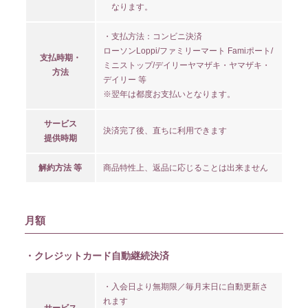
なります。
・支払方法：コンビニ決済
ローソンLoppi/ファミリーマート Famiポート/
支払時期・
ミニストップ/デイリーヤマザキ・ヤマザキ・
方法
デイリー 等
※翌年は都度お支払いとなります。
サービス
決済完了後、直ちに利用できます
提供時期
解約方法 等
商品特性上、返品に応じることは出来ません
月額
・クレジットカード自動継続決済
・入会日より無期限／毎月末日に自動更新さ
れます