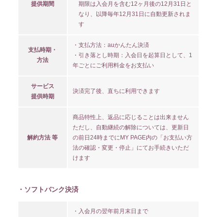
提供期間
期限は入会月を含む12ヶ月後の12月31日と
なり、以降毎年12月31日に自動更新されま
す
・支払方法：auかんたん決済
支払時期・
・引き落とし時期：入会日を起算日として、1
方法
年ごとにご利用料金をお支払い
サービス
決済完了後、直ちに利用できます
提供時期
商品特性上、返品に応じることは出来ません
ただし、自動継続の解除については、更新日
解約方法 等
の前日24時までにMY PAGE内の「お支払い方
法の確認・変更・停止」にてお手続きいただ
けます
・ソフトバンク決済
・入会月の翌年前月末日まで