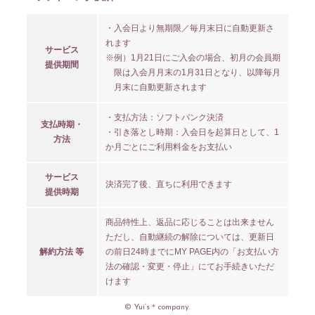
・入会日より無期限／毎月末日に自動更新さ
れます
サービス
※例）1月21日にご入会の場合、初月の会員期
提供期間
限は入会月月末の1月31日となり、以降毎月
月末に自動更新されます
・支払方法：ソフトバンク決済
支払時期・
・引き落とし時期：入会日を起算日として、1
方法
か月ごとにご利用料金をお支払い
サービス
決済完了後、直ちに利用できます
提供時期
商品特性上、返品に応じることは出来ません
ただし、自動継続の解除については、更新日
解約方法 等
の前日24時までにMY PAGE内の「お支払い方
法の確認・変更・停止」にてお手続きいただ
けます
© Yui’s＊company.