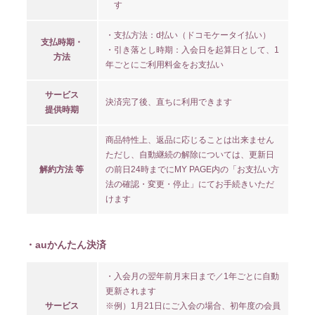
す
・支払方法：d払い（ドコモケータイ払い）
支払時期・
・引き落とし時期：入会日を起算日として、1
方法
年ごとにご利用料金をお支払い
サービス
決済完了後、直ちに利用できます
提供時期
商品特性上、返品に応じることは出来ません
ただし、自動継続の解除については、更新日
解約方法 等
の前日24時までにMY PAGE内の「お支払い方
法の確認・変更・停止」にてお手続きいただ
けます
・auかんたん決済
・入会月の翌年前月末日まで／1年ごとに自動
更新されます
サービス
※例）1月21日にご入会の場合、初年度の会員