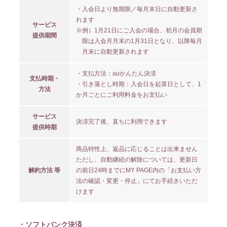
・入会日より無期限／毎月末日に自動更新さ
れます
サービス
※例）1月21日にご入会の場合、初月の会員期
提供期間
限は入会月月末の1月31日となり、以降毎月
月末に自動更新されます
・支払方法：auかんたん決済
支払時期・
・引き落とし時期：入会日を起算日として、1
方法
か月ごとにご利用料金をお支払い
サービス
決済完了後、直ちに利用できます
提供時期
商品特性上、返品に応じることは出来ません
ただし、自動継続の解除については、更新日
解約方法 等
の前日24時までにMY PAGE内の「お支払い方
法の確認・変更・停止」にてお手続きいただ
けます
・ソフトバンク決済