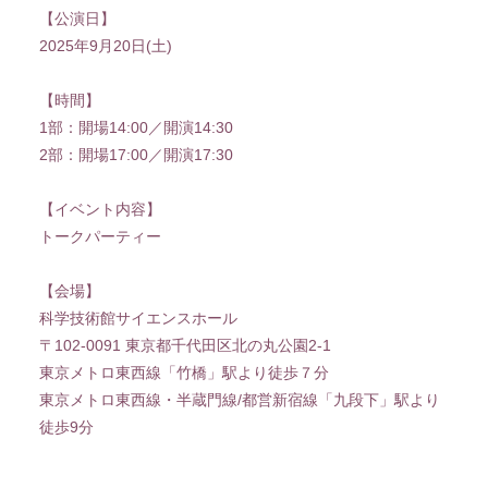
【公演日】
2025年9月20日(土)
【時間】
1部：開場14:00／開演14:30
2部：開場17:00／開演17:30
入社
出社
【イベント内容】
トークパーティー
MOVIE
PHOTO
【会場】
RADIO
Q&A「教えてゆい
科学技術館サイエンスホール
社長」
〒102-0091 東京都千代⽥区北の丸公園2-1
YUI'S BLOG
SHANAIHOU
東京メトロ東⻄線「⽵橋」駅より徒歩７分
東京メトロ東⻄線・半蔵⾨線/都営新宿線「九段下」駅より
MAIL&BIRTHDAY
徒歩9分
MAIL