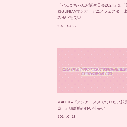
HOME
『ぐんまちゃんお誕生日会2024』& 「
回GUNMAマンガ・アニメフェスタ」
NEWS
のゆい社長♡
SCHEDULE
2024.03.05
PROFILE
DISCOGRAPHY
LINK
STORE
CONTACT
MAQUIA『アジアコスメでなりたい顔
成！』撮影時のゆい社長♡
2024.01.25