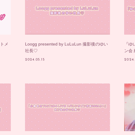
ートメ
Loogg presented by LuLuLun 撮影後のゆい
『ゆ
社長♡
ン会
2024.05.15
2024.
入社
出