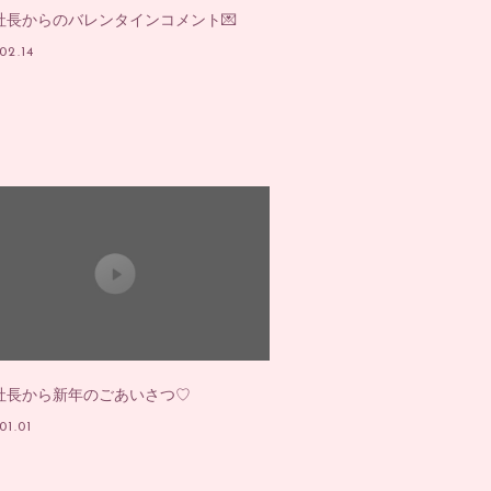
社長からのバレンタインコメント💌
02.14
教えてゆい社長」
OG
OU
RTHDAY MAIL
社長から新年のごあいさつ♡
01.01