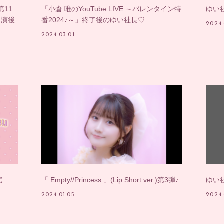
第11
「小倉 唯のYouTube LIVE ～バレンタイン特
ゆい
MOVIE
出演後
番2024♪～」終了後のゆい社長♡
2024.
2024.03.01
PHOTO
RADIO
Q&A「
YUI'S BL
SHANAIH
MAIL&BI
完
「 Empty//Princess.」(Lip Short ver.)第3弾♪
ゆい
2024.01.05
2024.