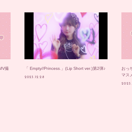
&MV撮
「 Empty//Princess.」(Lip Short ver.)第2弾♪
おっ
マス
2023.12.28
2023.