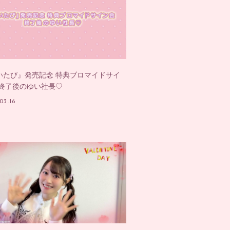
いたび』発売記念 特典ブロマイドサイ
 終了後のゆい社長♡
03.16
社