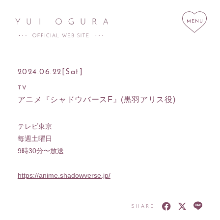
2024.06.22
[Sat]
TV
アニメ『シャドウバースF』(黒羽アリス役)
HOME
NEWS
SCHEDULE
PROFILE
テレビ東京
毎週土曜日
DISCOGRAPHY
LINK
9時30分〜放送
STORE
CONTACT
https://anime.shadowverse.jp/
SHARE