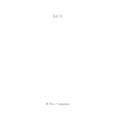
BACK
入社
出社
MOVIE
PHOTO
RADIO
Q&A「教えてゆい
社長」
YUI'S BLOG
SHANAIHOU
MAIL&BIRTHDAY
MAIL
© Yui’s＊company.