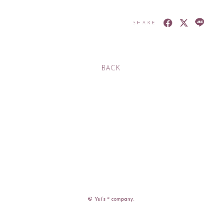
SHARE
BACK
入社
出社
MOVIE
PHOTO
RADIO
Q&A「教えてゆい
社長」
YUI'S BLOG
SHANAIHOU
MAIL&BIRTHDAY
MAIL
© Yui’s＊company.