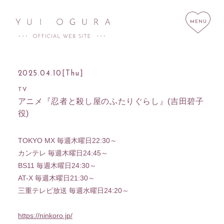
2025.04.10
[Thu]
TV
アニメ『忍者と殺し屋のふたりぐらし』(吉田碧子
HOME
NEWS
役)
SCHEDULE
PROFILE
TOKYO MX 毎週木曜日22:30～
DISCOGRAPHY
LINK
カンテレ 毎週木曜日24:45～
STORE
CONTACT
BS11 毎週木曜日24:30～
AT-X 毎週木曜日21:30～
三重テレビ放送 毎週水曜日24:20～
https://ninkoro.jp/