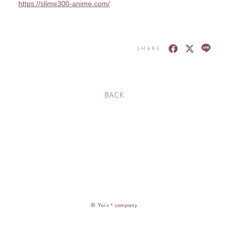
https://slime300-anime.com/
SHARE
入社
出社
BACK
MOVIE
PHOTO
RADIO
Q&A「教えてゆい
社長」
YUI'S BLOG
SHANAIHOU
MAIL&BIRTHDAY
MAIL
© Yui’s＊company.