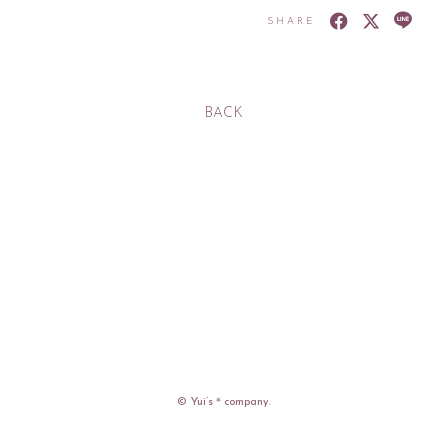
SHARE
BACK
入社
出社
MOVIE
PHOTO
RADIO
Q&A「教えてゆい
社長」
YUI'S BLOG
SHANAIHOU
MAIL&BIRTHDAY
MAIL
© Yui’s＊company.