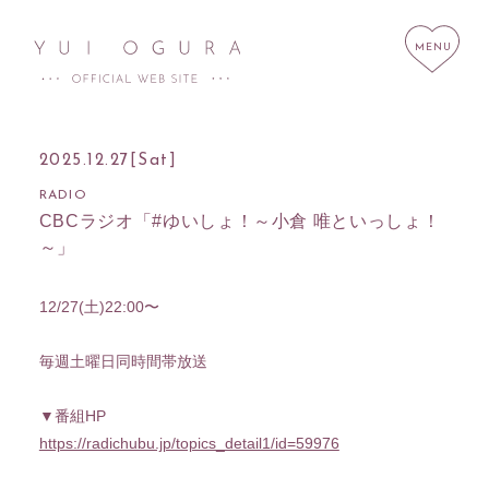
2025.12.27
[Sat]
RADIO
CBCラジオ「#ゆいしょ！～小倉 唯といっしょ！
HOME
NEWS
～」
SCHEDULE
PROFILE
12/27(土)22:00〜
DISCOGRAPHY
LINK
STORE
CONTACT
毎週土曜日同時間帯放送
▼番組HP
https://radichubu.jp/topics_detail1/id=59976