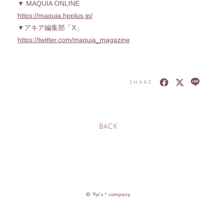
▼ MAQUIA ONLINE
https://maquia.hpplus.jp/
▼アキア編集部「X」
https://twitter.com/maquia_magazine
入社
出社
SHARE
MOVIE
PHOTO
BACK
RADIO
Q&A「教えてゆい
社長」
YUI'S BLOG
SHANAIHOU
MAIL&BIRTHDAY
MAIL
© Yui’s＊company.