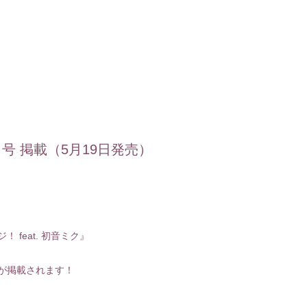
月号 掲載（5月19日発売）
入社
出
 feat. 初音ミク』
MOVIE
が掲載されます！
PHOTO