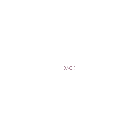
RADIO
Q&A「
YUI'S BL
SHANAIH
MAIL&BI
BACK