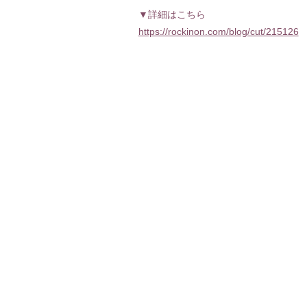
PROFILE
▼詳細はこちら
https://rockinon.com/blog/cut/215126
DISCOGRAPHY
LINK
STORE
CONTACT