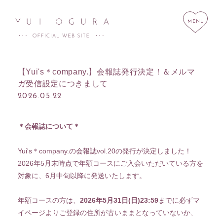
【Yui's＊company.】会報誌発行決定！＆メルマ
ガ受信設定につきまして
2026.05.22
HOME
NEWS
SCHEDULE
PROFILE
＊会報誌について＊
DISCOGRAPHY
LINK
Yui's＊company.の会報誌vol.20の発行が決定しました！
STORE
CONTACT
2026年5月末時点で年額コースにご入会いただいている方を
対象に、6月中旬以降に発送いたします。
年額コースの方は、
2026年5月31日(日)23:59
までに必ずマ
イページよりご登録の住所が古いままとなっていないか、