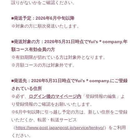
誤りがないかをご確認ください。
■発送予定：2026年6月中旬以降
※対象の方に順次発送いたします。
■発送対象の方：2026年5月31日時点でYui's＊company.年
額コース有効会員の方
入社
出社
※有効期限が切れている方は対象外となります。
※月額コースの方は対象外です。
MOVIE
PHOTO
■発送先：2026年5月31日時点でYui's＊company.にご登録
RADIO
Q&A「教えてゆい
されている住所
社長」
※必ず、
ログイン後のマイページ内
「登録情報の編集」よ
り登録情報のご確認をお願いいたします。
YUI'S BLOG
SHANAIHOU
※6月中旬以降に引っ越し予定の方は、新しい住所をご登録
MAIL&BIRTHDAY
いただくか、転居・転送サービス
MAIL
（
https://www.post.japanpost.jp/service/tenkyo/
）をご利用
ください。