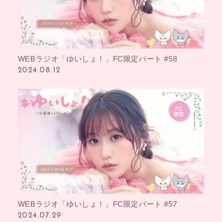
WEBラジオ「ゆいしょ！」FC限定パート #58
2024.08.12
入社
出社
MOVIE
PHOTO
RADIO
Q&A「教えてゆい
社長」
YUI'S BLOG
SHANAIHOU
MAIL&BIRTHDAY
MAIL
WEBラジオ「ゆいしょ！」FC限定パート #57
2024.07.29