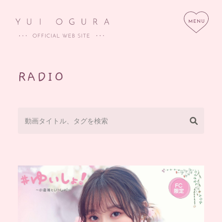
RADIO
HOME
NEWS
SCHEDULE
PROFILE
DISCOGRAPHY
LINK
STORE
CONTACT